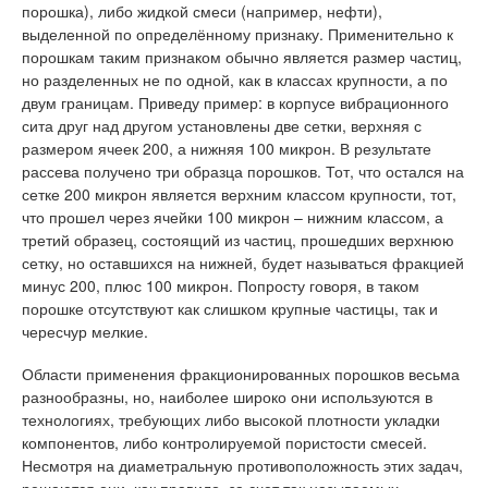
порошка), либо жидкой смеси (например, нефти),
выделенной по определённому признаку. Применительно к
порошкам таким признаком обычно является размер частиц,
но разделенных не по одной, как в классах крупности, а по
двум границам. Приведу пример: в корпусе вибрационного
сита друг над другом установлены две сетки, верхняя с
размером ячеек 200, а нижняя 100 микрон. В результате
рассева получено три образца порошков. Тот, что остался на
сетке 200 микрон является верхним классом крупности, тот,
что прошел через ячейки 100 микрон – нижним классом, а
третий образец, состоящий из частиц, прошедших верхнюю
сетку, но оставшихся на нижней, будет называться фракцией
минус 200, плюс 100 микрон. Попросту говоря, в таком
порошке отсутствуют как слишком крупные частицы, так и
чересчур мелкие.
Области применения фракционированных порошков весьма
разнообразны, но, наиболее широко они используются в
технологиях, требующих либо высокой плотности укладки
компонентов, либо контролируемой пористости смесей.
Несмотря на диаметральную противоположность этих задач,