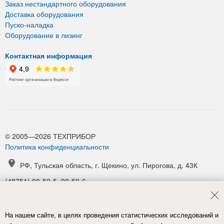
Заказ нестандартного оборудования
Доставка оборудования
Пуско-наладка
Оборудование в лизинг
Контактная информация
© 2005—2026 ТЕХПРИБОР
Политика конфиденциальности
РФ, Тульская область, г. Щекино, ул. Пирогова, д. 43К
(48751) 90-59-5, 90-59-6
(48751) 90-52-1, 90-54-6
manager@tpribor.ru
На нашем сайте, в целях проведения статистических исследований и
Карта проезда