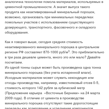
аналогична технологии помола материалов, используемых в
цементной промышленности. А значит выпуск такого
продукта как неактивированный минеральный порошок,
возможно, организовать при минимальных переделках
помольных участков с использованием существующего
дозирующего, транспортного, фасовочного и складского
оборудования.
Как я говорил выше, сегодня средняя стоимость
неактивированного минерального порошка в центральном
3
регионе РФ составляет 870-1000 руб/м
. Это приблизительно
в три раза дешевле цемента, много это или мало? Давайте
посчитаем.
Из одной тонны сырья может быть произведена одна тонна
минерального порошка (без учета испаренной влаги).
Исходным материалом может служить некондиция или
отходы производства, например, известняковый отсев 0-5,
стоимость которого 142 рубля за кубический метр
(Предложение карьера «Восточные Берники» на 24 марта
2009 года). В отличие от цемента в производстве
минерального порошка отсутствуют такие дорогостоящие
переделы как дозирование и усреднение компонентов,