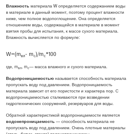
Влажность
материала W определяется содержанием воды
в материале в данный момент, поэтому процент влажности
ниже, чем полное водопоглощение. Она определяется
отношением воды, содержащейся в материале в момент
взятия пробы для испытания, к массе сухого материала.
Влажность вычисляется по формуле:
W=(m
- m
)/m
*100
вл
c
c
где, m
, m
— масса влажного и сухого материала.
вл
с
Водопроницаемостью
называется способность материала
пропускать воду под давлением. Водопроницаемость
материала зависит от его пористости и характера пор. С
водопроницаемостью сталкиваются при возведении
гидротехнических сооружений, резервуаров для воды.
Обратной характеристикой водопроницаемости является
водонепроницаемость
— способность материала не
пропускать воду под давлением. Очень плотные материалы
(сталь, битум, стекло) водонепроницаемы.