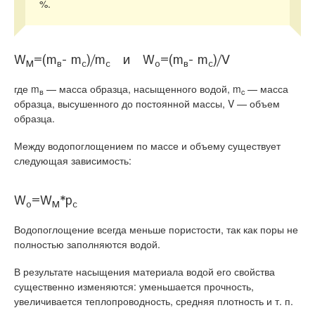
%.
W
=(m
- m
)/m
и W
=(m
- m
)/V
M
в
c
c
o
в
c
где m
— масса образца, насыщенного водой, m
— масса
в
c
образца, высушенного до постоянной массы, V — объем
образца.
Между водопоглощением по массе и объему существует
следующая зависимость:
W
=W
*p
o
M
c
Водопоглощение всегда меньше пористости, так как поры не
полностью заполняются водой.
В результате насыщения материала водой его свойства
существенно изменяются: уменьшается прочность,
увеличивается теплопроводность, средняя плотность и т. п.