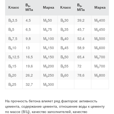
B
,
B
,
b
b
Класс
Марка
Класс
Марка
МПа
МПа
B
3,5
4,5
M
50
B
30
39,2
M
400
b
b
b
b
B
5
6,5
M
75
B
35
45,7
M
450
b
b
b
b
B
7,5
9,8
M
100
B
40
52,4
M
500
b
b
b
b
B
10
13
M
150
B
45
58,9
M
600
b
b
b
b
B
12,5
16,5
M
150
B
50
65,4
M
700
b
b
b
b
B
15
19,6
M
200
B
55
72
M
700
b
b
b
b
B
20
26,2
M
250
B
60
78,6
M
800
b
b
b
b
B
25
32,7
M
300
b
b
На прочность бетона влияет ряд факторов: активность
цемента, содержание цемента, отношение воды к цементу
по массе (В/Ц), качество заполнителей, качество