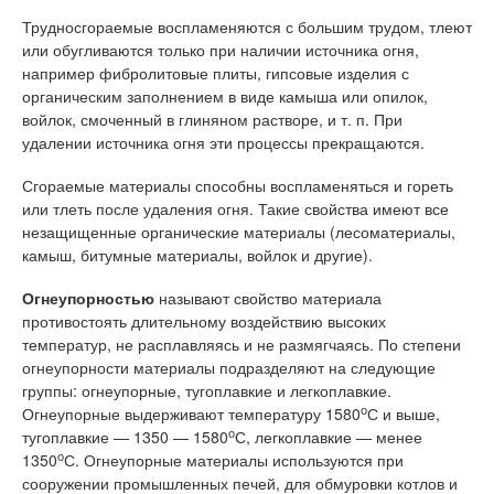
Трудносгораемые воспламеняются с большим трудом, тлеют
или обугливаются только при наличии источника огня,
например фибролитовые плиты, гипсовые изделия с
органическим заполнением в виде камыша или опилок,
войлок, смоченный в глиняном растворе, и т. п. При
удалении источника огня эти процессы прекращаются.
Сгораемые материалы способны воспламеняться и гореть
или тлеть после удаления огня. Такие свойства имеют все
незащищенные органические материалы (лесоматериалы,
камыш, битумные материалы, войлок и другие).
Огнеупорностью
называют свойство материала
противостоять длительному воздействию высоких
температур, не расплавляясь и не размягчаясь. По степени
огнеупорности материалы подразделяют на следующие
группы: огнеупорные, тугоплавкие и легкоплавкие.
о
Огнеупорные выдерживают температуру 1580
С и выше,
о
тугоплавкие — 1350 — 1580
С, легкоплавкие — менее
о
1350
С. Огнеупорные материалы используются при
сооружении промышленных печей, для обмуровки котлов и