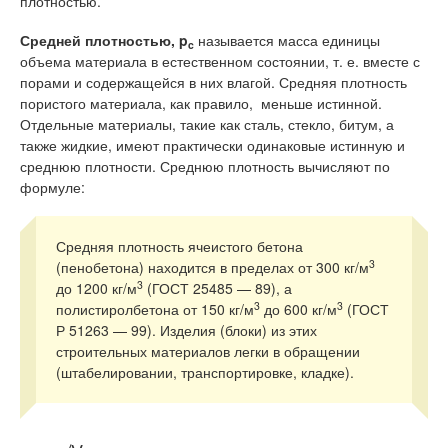
плотностью.
Средней плотностью,
p
называется масса единицы
c
объема материала в естественном состоянии, т. е. вместе с
порами и содержащейся в них влагой. Средняя плотность
пористого материала, как правило, меньше истинной.
Отдельные материалы, такие как сталь, стекло, битум, а
также жидкие, имеют практически одинаковые истинную и
среднюю плотности. Среднюю плотность вычисляют по
формуле:
Средняя плотность ячеистого бетона
3
(пенобетона) находится в пределах от 300 кг/м
3
до 1200 кг/м
(ГОСТ 25485 — 89), а
3
3
полистиролбетона от 150 кг/м
до 600 кг/м
(ГОСТ
Р 51263 — 99). Изделия (блоки) из этих
строительных материалов легки в обращении
(штабелировании, транспортировке, кладке).