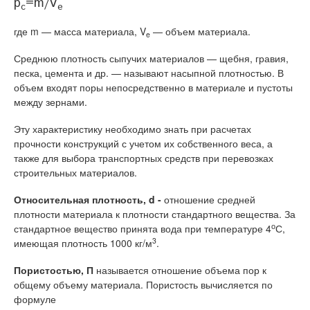
p
=m/V
c
e
где m — масса материала, V
— объем материала.
e
Среднюю плотность сыпучих материалов — щебня, гравия,
песка, цемента и др. — называют насыпной плотностью. В
объем входят поры непосредственно в материале и пустоты
между зернами.
Эту характеристику необходимо знать при расчетах
прочности конструкций с учетом их собственного веса, а
также для выбора транспортных средств при перевозках
строительных материалов.
Относительная плотность, d -
отношение средней
плотности материала к плотности стандартного вещества. За
о
стандартное вещество принята вода при температуре 4
С,
3
имеющая плотность 1000 кг/м
.
Пористостью, П
называется отношение объема пор к
общему объему материала. Пористость вычисляется по
формуле