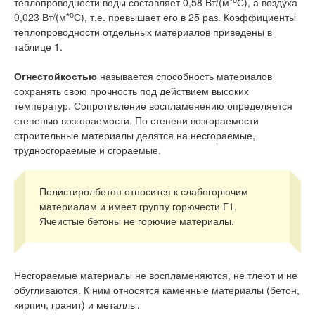
теплопроводности воды составляет 0,58 Вт/(м*
С), а воздуха
о
0,023 Вт/(м*
С), т.е. превышает его в 25 раз. Коэффициенты
теплопроводности отдельных материалов приведены в
таблице 1.
Огнестойкостью
называется способность материалов
сохранять свою прочность под действием высоких
температур. Сопротивление воспламенению определяется
степенью возгораемости. По степени возгораемости
строительные материалы делятся на несгораемые,
трудносгораемые и сгораемые.
Полистиролбетон относится к слабогорючим
материалам и имеет группу горючести Г1.
Ячеистые бетоны не горючие материалы.
Несгораемые материалы не воспламеняются, не тлеют и не
обугливаются. К ним относятся каменные материалы (бетон,
кирпич, гранит) и металлы.