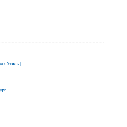
я область |
ург
к