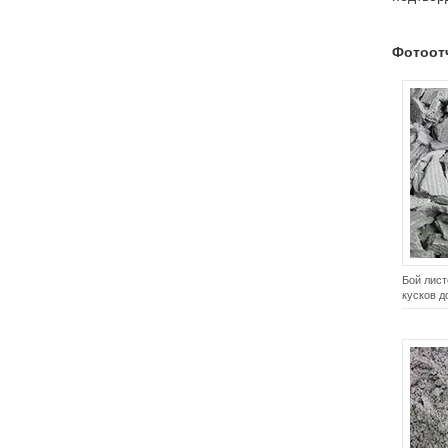
Ударно-отражательные
дробилки «ДУО - ВЕЙДЕР - 4x2
Реверс» | Дробилки для бетона
Фотоот
Ударно-отражательные
дробилки «ДУО - ВЕЙДЕР - 4х4
Дубль Ротор»
Бой лис
кусков д