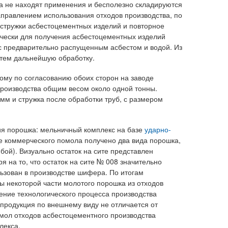
ка не находят применения и бесполезно складируются
аправлением использования отходов производства, по
 стружки асбестоцементных изделий и повторное
ически для получения асбестоцементных изделий
 с предварительно распущенным асбестом и водой. Из
тем дальнейшую обработку.
ому по согласованию обоих сторон на заводе
роизводства общим весом около одной тонны.
мм и стружка после обработки труб, с размером
ия порошка: мельничный комплекс на базе
ударно-
де коммерческого помола получено два вида порошка,
бой). Визуально остаток на сите представлен
я на то, что остаток на сите № 008 значительно
ьзован в производстве шифера. По итогам
ы некоторой части молотого порошка из отходов
ение технологического процесса производства
 продукция по внешнему виду не отличается от
мол отходов асбестоцементного производства
лекса.