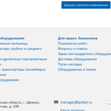
Заказать пробное измельчение
оборудования
Для наших Заказчиков
енные мельницы
Показатели работ
аторы грубого и среднего
Вопросы и ответы
Заказ нестандартного оборудов
 и дробильно-сортировочные
Доставка оборудования
ы
Пуско-наладка
 транспортеры (конвейеры)
Оборудование в лизинг
неки
борудование
ская область, г. Щекино,
manager@tpribor.ru
гова, д. 43К
Карта проезда