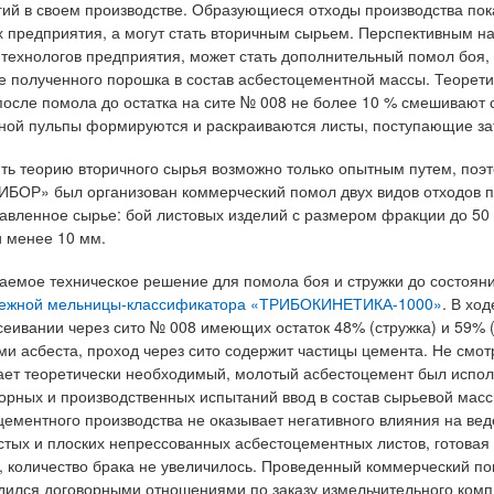
гий в своем производстве. Образующиеся отходы производства по
х предприятия, а могут стать вторичным сырьем. Перспективным н
технологов предприятия, может стать дополнительный помол боя,
е полученного порошка в состав асбестоцементной массы. Теорет
после помола до остатка на сите № 008 не более 10 % смешивают
ной пульпы формируются и раскраиваются листы, поступающие за
ть теорию вторичного сырья возможно только опытным путем, поэт
БОР» был организован коммерческий помол двух видов отходов п
авленное сырье: бой листовых изделий с размером фракции до 50 
 менее 10 мм.
аемое техническое решение для помола боя и стружки до состоян
бежной мельницы-классификатора «ТРИБОКИНЕТИКА-1000»
. В хо
сеивании через сито № 008 имеющих остаток 48% (стружка) и 59% (
ми асбеста, проход через сито содержит частицы цемента. Не смотр
ет теоретически необходимый, молотый асбестоцемент был испол
орных и производственных испытаний ввод в состав сырьевой масс
цементного производства не оказывает негативного влияния на вед
стых и плоских непрессованных асбестоцементных листов, готовая
, количество брака не увеличилось. Проведенный коммерческий по
дился договорными отношениями по заказу измельчительного комп