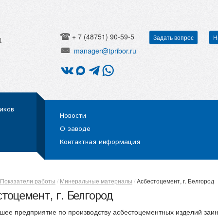
+ 7 (48751) 90-59-5
Задать вопрос
Н
h
manager@tpribor.ru
иков
Новости
О заводе
Контактная информация
Показатели работы
Минеральные материалы
Асбестоцемент, г. Белгород
тоцемент, г. Белгород
шее предприятие по производству асбестоцементных изделий заи