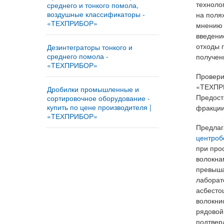
техноло
среднего и тонкого помола,
воздушные классификаторы -
на поля
«ТЕХПРИБОР»
мнению 
Мельница «ТРИБОКИНЕТИКА
введени
– 10050» - купить у
отходы 
Дезинтеграторы тонкого и
изготовителя
среднего помола -
получен
«ТЕХПРИБОР»
Мельница «ТРИБОКИНЕТИКА
Провери
Измельчительный агрегат
– 3050» | Ударно-
®
«ДМПК-ГОРИЗОНТ»
«ТЕХПРИ
центробежные и шаровые
Дробилки промышленные и
мельницы
Предост
сортировочное оборудование -
Дезинтегратор «ГОРИЗОНТ –
купить по цене производителя |
фракции
380Z»
Автоматизированная
«ТЕХПРИБОР»
мельница «МИКРОКСИЛЕМА -
Предлаг
Дезинтегратор «ГОРИЗОНТ-
Купить дробильно-
М1» Сушит – мелет -
®
ДОМИНАТОР-9.5»
сортировочный комплекс
центро
просеивает
«ДРОБМАСТЕР –10/12»
при про
®
Дезинтегратор «ГОРИЗОНТ»
Мельница для производства
волокна
Роторная дробилка для щебня
минерального порошка
Дезинтегратор «ГОРИЗОНТ–
превыша
«СМД-5 ВЕЙДЕР» | Мини-
«АВТОМОЛ – 10050»
300Z»
лаборат
дробилка для щебня и кирпича
ударного действия
асбесто
Противоточные импеллеры
волокни
«РЕСУРС-450»
Роторная дробилка «СМД-10
рядовой
ВЕЙДЕР»
подтвер