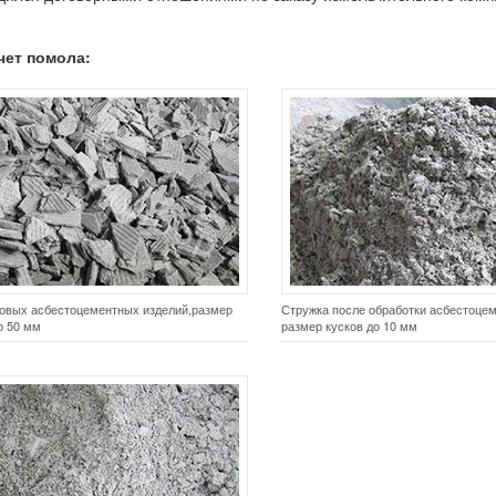
чет помола:
товых асбестоцементных изделий,размер
Стружка после обработки асбестоцем
о 50 мм
размер кусков до 10 мм