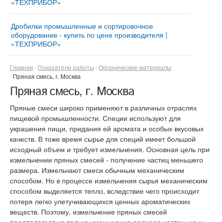
«ТЕХПРИБОР»
Мельница «ТРИБОКИНЕТИКА – 3050» | Ударно-
®
Измельчительный агрегат «ДМПК-ГОРИЗОНТ»
центробежные и шаровые мельницы
Дробилки промышленные и сортировочное
Дезинтегратор «ГОРИЗОНТ – 380Z»
Автоматизированная мельница «МИКРОКСИЛЕМА
оборудование - купить по цене производителя |
- М1» Сушит – мелет - просеивает
«ТЕХПРИБОР»
®
Дезинтегратор «ГОРИЗОНТ-ДОМИНАТОР-9.5»
Мельница для производства минерального
Купить дробильно-сортировочный комплекс
®
Дезинтегратор «ГОРИЗОНТ»
порошка «АВТОМОЛ – 10050»
«ДРОБМАСТЕР –10/12»
Главная
Показатели работы
Органические материалы
Пряная смесь, г. Москва
Дезинтегратор «ГОРИЗОНТ–300Z»
Роторная дробилка для щебня «СМД-5 ВЕЙДЕР» |
Пряная смесь, г. Москва
Мини-дробилка для щебня и кирпича ударного
Противоточные импеллеры «РЕСУРС-450»
действия
Пряные смеси широко применяют в различных отраслях
Роторная дробилка «СМД-10 ВЕЙДЕР»
пищевой промышленности. Специи используют для
украшения пищи, придания ей аромата и особых вкусовых
Ударно-отражательные дробилки «ДУО - ВЕЙДЕР -
качеств. В тоже время сырье для специй имеет большой
4x2 Реверс» | Дробилки для бетона
исходный объем и требует измельчения. Основная цель при
Ударно-отражательные дробилки «ДУО - ВЕЙДЕР -
измельчении пряных смесей - получение частиц меньшего
4х4 Дубль Ротор»
размера. Измельчают смеси обычным механическим
способом. Но в процессе измельчения сырья механическим
способом выделяется тепло, вследствие чего происходит
потеря легко улетучивающихся ценных ароматических
веществ. Поэтому, измельчение пряных смесей