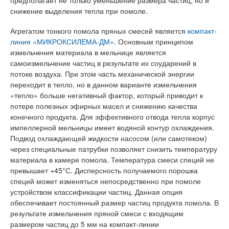
предполагает не только уменьшение размера частиц, но и
снижение выделения тепла при помоле.
Агрегатом тонкого помола пряных смесей является
компакт-
линия «МИКРОКСИЛЕМА-ДМ»
. Основным принципом
измельчения материала в мельнице является
самоизмельчение частиц в результате их соударений в
потоке воздуха. При этом часть механической энергии
переходит в тепло, но в данном варианте измельчения
«тепло» больше негативный фактор, который приводит к
потере полезных эфирных масел и снижению качества
конечного продукта. Для эффективного отвода тепла корпус
импеллерной мельницы имеет водяной контур охлаждения.
Подвод охлаждающей жидкости насосом (или самотеком)
через специальные патрубки позволяет снизить температуру
материала в камере помола. Температура смеси специй не
превышает +45°С. Дисперсность получаемого порошка
специй может изменяться непосредственно при помоле
устройством классификации частиц. Данная опция
обеспечивает постоянный размер частиц продукта помола. В
результате измельчения пряной смеси с входящим
размером частиц до 5 мм на компакт-линии