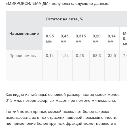
«МИКРОКСИЛЕМА-ДМ» получены следующие данные:
Остаток на сите, %
Наименование
М
0,95
0,45
0,315
0,20
0,14
0,
мм
мм
мм
мм
мм
м
Пряная смесь
0,14
1,54
0,56
58,3
32,5
7,
Как видно из таблицы: основной размер частиц смеси менее
315 мкм, потеря эфирных масел при помоле минимальна.
Тонкий помол пряных смесей позволяет более широко
использовать их в тех отраслях пищевой промышленности,
где применение более крупных фракций может привести к