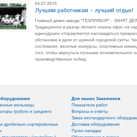
04.07.2015
Лучшим работникам – лучший отдых!
Главный девиз завода "ТЕХПРИБОР" - ЗАНЯТ ДЕЛОМ
Традиционно в разгар летнего сезона офис на пар
единодушно отправляются наслаждаться прекрас
обстановке в дали от шумной городской суеты. Ч
состязания, веселые конкурсы, спортивные команд
того, чтобы вернуться полными положительного н
производственных побед.
оборудования
Для наших Заказчиков
енные мельницы
Показатели работ
аторы грубого и среднего
Вопросы и ответы
Заказ нестандартного оборудов
 и дробильно-сортировочные
Доставка оборудования
ы
Пуско-наладка
 транспортеры (конвейеры)
Оборудование в лизинг