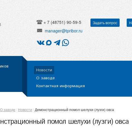
+ 7 (48751) 90-59-5
Задать вопрос
Н
h
manager@tpribor.ru
иков
Новости
О заводе
Контактная информация
О заводе
Новости
Демонстрационный помол шелухи (лузги) овса
нстрационный помол шелухи (лузги) овса