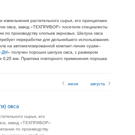
м измельчения растительного сырья, его принципами
ухи овса, завод «ТЕХПРИБОР» посетили специалисты
и по производству хлопьев зерновых. Шелуха овса
 требует переработки для дельнейшего использования.
ола на автоматизированной компакт-линии сушки–
-ДМ
» получен порошок шелухи овса, с размером
е 0,25 мм. Практика повторного применения порошка
июня
августа
и) овса
тительного сырья, его
овса, завод «ТЕХПРИБОР»
мпании по производству
 технологии и требует