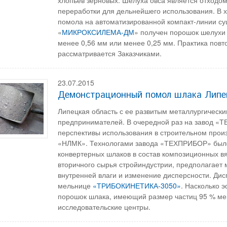
переработки для дельнейшего использования. В 
помола на автоматизированной компакт-линии с
«
МИКРОКСИЛЕМА-ДМ
» получен порошок шелухи 
менее 0,56 мм или менее 0,25 мм. Практика пов
рассматривается Заказчиками.
23.07.2015
Демонстрационный помол шлака Липе
Липецкая область с ее развитым металлургическ
предпринимателей. В очередной раз на завод «Т
перспективы использования в строительном прои
«НЛМК». Технологами завода «ТЕХПРИБОР» было
конвертерных шлаков в состав композиционных в
вторичного сырья стройиндустрии, предполагает
внутренней влаги и изменение дисперсности. Ди
мельнице
«ТРИБОКИНЕТИКА-3050»
. Насколько 
порошок шлака, имеющий размер частиц 95 % ме
исследовательские центры.