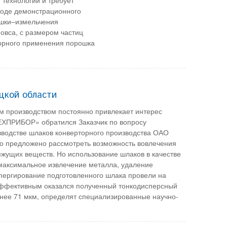
ходе демонстрационного
ушки–измельчения
овса, с размером частиц
торного применения порошка
цкой области
им производством постоянно привлекает интерес
ЕХПРИБОР» обратился Заказчик по вопросу
зводстве шлаков конверторного производства ОАО
 предложено рассмотреть возможность вовлечения
яжущих веществ. Но использование шлаков в качестве
 максимальное извлечение металла, удаление
спергирование подготовленного шлака провели на
эффективным оказался полученный тонкодисперсный
нее 71 мкм, определят специализированные научно-