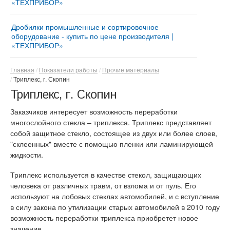
«ТЕХПРИБОР»
Мельница «ТРИБОКИНЕТИКА – 3050» | Ударно-
®
Измельчительный агрегат «ДМПК-ГОРИЗОНТ»
центробежные и шаровые мельницы
Дробилки промышленные и сортировочное
Дезинтегратор «ГОРИЗОНТ – 380Z»
Автоматизированная мельница «МИКРОКСИЛЕМА
оборудование - купить по цене производителя |
- М1» Сушит – мелет - просеивает
«ТЕХПРИБОР»
®
Дезинтегратор «ГОРИЗОНТ-ДОМИНАТОР-9.5»
Мельница для производства минерального
Купить дробильно-сортировочный комплекс
®
Дезинтегратор «ГОРИЗОНТ»
порошка «АВТОМОЛ – 10050»
«ДРОБМАСТЕР –10/12»
Главная
Показатели работы
Прочие материалы
Триплекс, г. Скопин
Дезинтегратор «ГОРИЗОНТ–300Z»
Роторная дробилка для щебня «СМД-5 ВЕЙДЕР» |
Триплекс, г. Скопин
Мини-дробилка для щебня и кирпича ударного
Противоточные импеллеры «РЕСУРС-450»
действия
Заказчиков интересует возможность переработки
Роторная дробилка «СМД-10 ВЕЙДЕР»
многослойного стекла – триплекса. Триплекс представляет
собой защитное стекло, состоящее из двух или более слоев,
Ударно-отражательные дробилки «ДУО - ВЕЙДЕР -
"склеенных" вместе с помощью пленки или ламинирующей
4x2 Реверс» | Дробилки для бетона
жидкости.
Ударно-отражательные дробилки «ДУО - ВЕЙДЕР -
4х4 Дубль Ротор»
Триплекс используется в качестве стекол, защищающих
человека от различных травм, от взлома и от пуль. Его
используют на лобовых стеклах автомобилей, и с вступление
в силу закона по утилизации старых автомобилей в 2010 году
возможность переработки триплекса приобретет новое
значение.