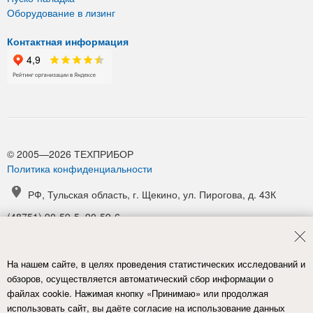
Оборудование в лизинг
Контактная информация
© 2005—2026 ТЕХПРИБОР
Политика конфиденциальности
РФ, Тульская область, г. Щекино, ул. Пирогова, д. 43К
(48751) 90-59-5, 90-59-6
(48751) 90-52-1, 90-54-6
manager@tpribor.ru
На нашем сайте, в целях проведения статистических исследований и
Карта проезда
обзоров, осуществляется автоматический сбор информации о
файлах cookie. Нажимая кнопку «Принимаю» или продолжая
использовать сайт, вы даёте согласие на использование данных