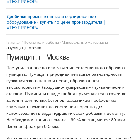
«ТЕХПРИБОР»
Мельница «ТРИБОКИНЕТИКА – 3050» | Ударно-
®
Измельчительный агрегат «ДМПК-ГОРИЗОНТ»
центробежные и шаровые мельницы
Дробилки промышленные и сортировочное
Дезинтегратор «ГОРИЗОНТ – 380Z»
Автоматизированная мельница «МИКРОКСИЛЕМА
оборудование - купить по цене производителя |
- М1» Сушит – мелет - просеивает
«ТЕХПРИБОР»
®
Дезинтегратор «ГОРИЗОНТ-ДОМИНАТОР-9.5»
Мельница для производства минерального
Купить дробильно-сортировочный комплекс
®
Дезинтегратор «ГОРИЗОНТ»
порошка «АВТОМОЛ – 10050»
«ДРОБМАСТЕР –10/12»
Главная
Показатели работы
Минеральные материалы
Пумицит, г. Москва
Дезинтегратор «ГОРИЗОНТ–300Z»
Роторная дробилка для щебня «СМД-5 ВЕЙДЕР» |
Пумицит, г. Москва
Мини-дробилка для щебня и кирпича ударного
Противоточные импеллеры «РЕСУРС-450»
действия
Поступил запрос на измельчение естественного абразива -
Роторная дробилка «СМД-10 ВЕЙДЕР»
пумицита. Пумицит природная пемзовая разновидность
вулканического пепла и песка, образованная
Ударно-отражательные дробилки «ДУО - ВЕЙДЕР -
высокопористым (воздушно-пузырьковым) вулканическим
4x2 Реверс» | Дробилки для бетона
стеклом. Пумициты в виде щебня применяются в качестве
Ударно-отражательные дробилки «ДУО - ВЕЙДЕР -
заполнителя лёгких бетонов. Заказчикам необходимо
4х4 Дубль Ротор»
измельчить пумицит до состояния порошка для
использования в виде гидравлической добавки к цементу.
Необходимая тонина помола - 90 % частиц менее 80 мкм.
Входная фракция 0-5 мм.
Исследовательский помол пумицита, с размером частиц до 5