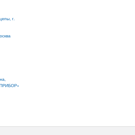
епы, г.
Москва
на,
ЕХПРИБОР»