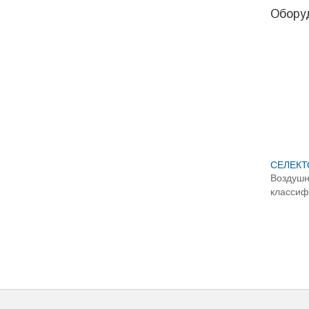
Ударно-отражательные
Обору
дробилки «ДУО - ВЕЙДЕР - 4x2
Реверс» | Дробилки для бетона
Ударно-отражательные
дробилки «ДУО - ВЕЙДЕР - 4х4
Дубль Ротор»
СЕЛЕКТ
Воздушн
классиф