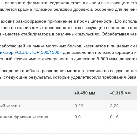
 – основного фермента, содержащегося в сыре и вызывающего ств
 является крайне полезной белковой добавкой, особенно для лече
находит разнообразное применение в промышленности. Его исполь
 клея на склеиваемых поверхностях, как связующее вещество в про
 в качестве стабилизатора в различных эмульсиях. Обрабатывая ка
работающей на рынке молочных белков, казеинатов и пищевых см
икатор «СЕЛЕКТОР-500/1500»
для выделения полезной фракции из
енный казеин имеет дисперсность в диапазоне 5-500 мкм, допусти
роведения пробного разделения молотого казеина на воздушно-ц
ы следующие результаты, которые удовлетворили требования Зака
+0.450 мм
+0.315 мм
ый казеин
0,26
2,22
енная фракция казеина
0,0
0,16