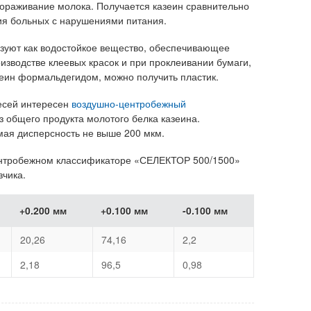
ораживание молока. Получается казеин сравнительно
ния больных с нарушениями питания.
зуют как водостойкое вещество, обеспечивающее
изводстве клеевых красок и при проклеивании бумаги,
зеин формальдегидом, можно получить пластик.
есей интересен
воздушно-центробежный
 общего продукта молотого белка казеина.
мая дисперсность не выше 200 мкм.
ентробежном классификаторе «СЕЛЕКТОР 500/1500»
зчика.
+0.200 мм
+0.100 мм
-0.100 мм
20,26
74,16
2,2
2,18
96,5
0,98