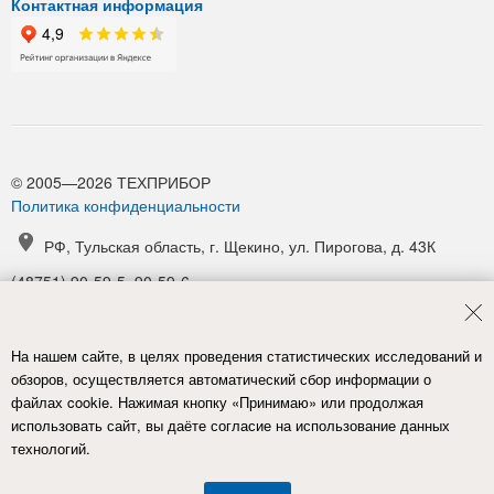
Контактная информация
© 2005—2026 ТЕХПРИБОР
Политика конфиденциальности
РФ, Тульская область, г. Щекино, ул. Пирогова, д. 43К
(48751) 90-59-5, 90-59-6
(48751) 90-52-1, 90-54-6
manager@tpribor.ru
На нашем сайте, в целях проведения статистических исследований и
Карта проезда
обзоров, осуществляется автоматический сбор информации о
файлах cookie. Нажимая кнопку «Принимаю» или продолжая
использовать сайт, вы даёте согласие на использование данных
технологий.