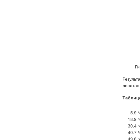
Ги
Результ
лопаток
Таблица
5.9 
18.9 
30.4 
40.7 
49.8 