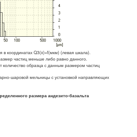
я в координатах Q3(x)=f(мкм) (левая шкала).
размер частиц меньше либо равно данного.
ет количество образца с данным размером частиц
ударно-шаровой мельницы с установкой направляющих
пределенного размера андезито-базальта