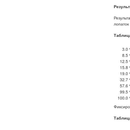
Ударно-отражательные
Резуль
дробилки «ДУО - ВЕЙДЕР - 4x2
Реверс» | Дробилки для бетона
Результ
Ударно-отражательные
лопаток
дробилки «ДУО - ВЕЙДЕР - 4х4
Дубль Ротор»
Таблица
3.0
8.5
12.5
15.8
19.0
32.7
57.6
99.5
100.0
Фиксиро
Таблица