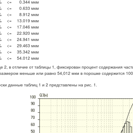
%
<=
0.344 мкм
%
<=
0.633 мкм
%
<=
8.912 мкм
%
<=
13.019 мкм
%
<=
17.046 мкм
%
<=
22.920 мкм
%
<=
24.941 мкм
%
<=
29.463 мкм
%
<=
35.342 мкм
%
<=
54.012 мкм
е 2, в отличие от таблицы 1, фиксирован процент содержания части
 размером меньше или равно 54,012 мкм в порошке содержится 100
ски данные таблиц 1 и 2 представлены на рис. 1.