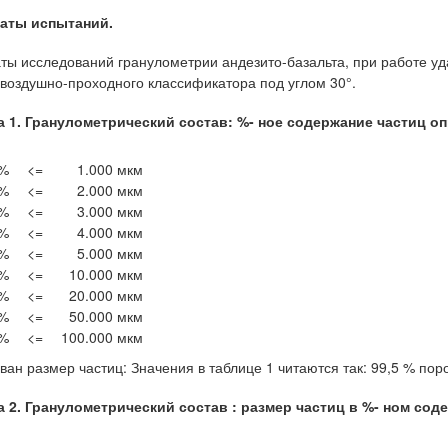
таты испытаний.
аты исследований гранулометрии андезито-базальта, при работе 
 воздушно-проходного классификатора под углом 30°.
 1.
Гранулометрический состав: %- ное содержание частиц о
 %
<=
1.000 мкм
 %
<=
2.000 мкм
 %
<=
3.000 мкм
 %
<=
4.000 мкм
 %
<=
5.000 мкм
 %
<=
10.000 мкм
 %
<=
20.000 мкм
 %
<=
50.000 мкм
 %
<=
100.000 мкм
ван размер частиц: Значения в таблице 1 читаются так: 99,5 % по
 2. Гранулометрический состав : размер частиц в %- ном сод