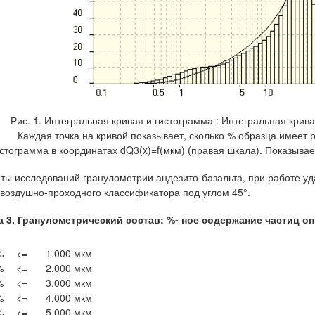
Рис. 1. Интегральная кривая и гистограмма : Интегральная крива
Каждая точка на кривой показывает, сколько % образца имеет 
стограмма в координатах dQ3(x)=f(мкм) (правая шкала). Показыва
аты исследований гранулометрии андезито-базальта, при работе 
 воздушно-проходного классификатора под углом 45°.
 3.
Гранулометрический состав: %- ное содержание частиц о
%
<=
1.000 мкм
%
<=
2.000 мкм
%
<=
3.000 мкм
%
<=
4.000 мкм
%
<=
5.000 мкм