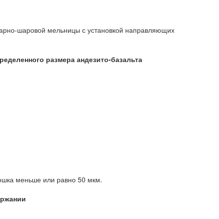
ударно-шаровой мельницы с установкой направляющих
пределенного размера андезито-базальта
рошка меньше или равно 50 мкм.
ержании