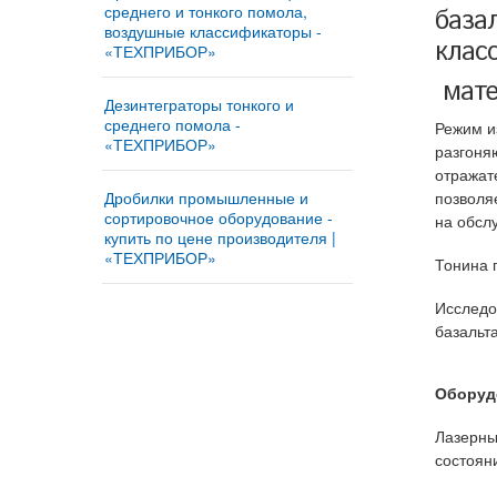
среднего и тонкого помола,
база
воздушные классификаторы -
клас
«ТЕХПРИБОР»
Мельница «ТРИБОКИНЕТИКА
мате
– 10050»
Дезинтеграторы тонкого и
среднего помола -
Режим и
Мельница «ТРИБОКИНЕТИКА
«ТЕХПРИБОР»
разгоня
– 3050» | Ударно-
Измельчительный агрегат
центробежные и шаровые
отражат
®
«ДМПК-ГОРИЗОНТ»
мельницы
Дробилки промышленные и
позволя
сортировочное оборудование -
на обсл
Дезинтегратор «ГОРИЗОНТ –
Автоматизированная
купить по цене производителя |
380Z»
мельница «МИКРОКСИЛЕМА -
«ТЕХПРИБОР»
Тонина 
М1» Сушит – мелет -
Дезинтегратор «ГОРИЗОНТ-
Купить дробильно-
просеивает
®
ДОМИНАТОР-9.5»
сортировочный комплекс
Исследо
Мельница для производства
«ДРОБМАСТЕР –10/12»
базальт
®
Дезинтегратор «ГОРИЗОНТ»
минерального порошка
Роторная дробилка для щебня
«АВТОМОЛ – 10050»
Дезинтегратор «ГОРИЗОНТ–
«СМД-5 ВЕЙДЕР» | Мини-
Оборуд
300Z»
дробилка для щебня и кирпича
ударного действия
Противоточные импеллеры
Лазерны
«РЕСУРС-450»
Роторная дробилка «СМД-10
состоян
ВЕЙДЕР»