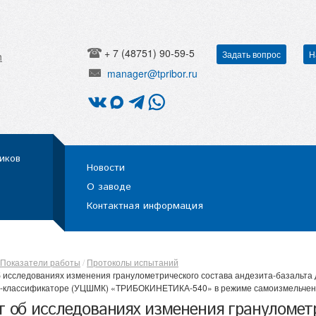
+ 7 (48751) 90-59-5
Задать вопрос
Н
h
manager@tpribor.ru
иков
Новости
О заводе
Контактная информация
Показатели работы
Протоколы испытаний
б исследованиях изменения гранулометрического состава андезита-базальта
-классификаторе (УЦШМК) «ТРИБОКИНЕТИКА-540» в режиме самоизмельчени
т об исследованиях изменения гранулометр