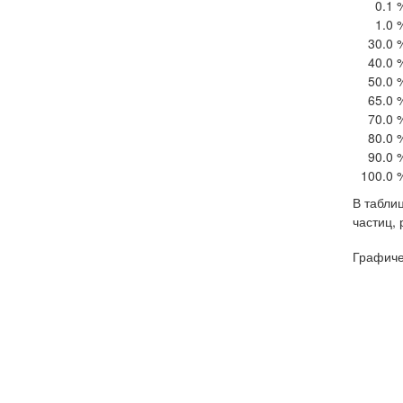
0.1 
1.0 
30.0 
40.0 
50.0 
65.0 
70.0 
80.0 
90.0 
100.0 
В таблиц
частиц,
Графиче