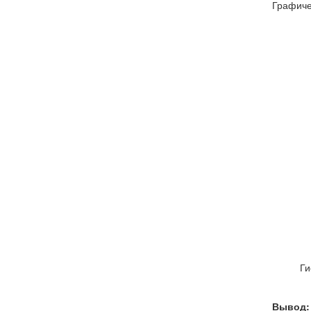
Графиче
Ги
Вывод: