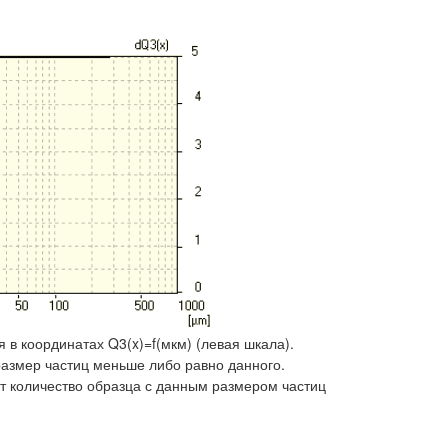
я в координатах Q3(x)=f(мкм) (левая шкала).
размер частиц меньше либо равно данного.
ет количество образца с данным размером частиц