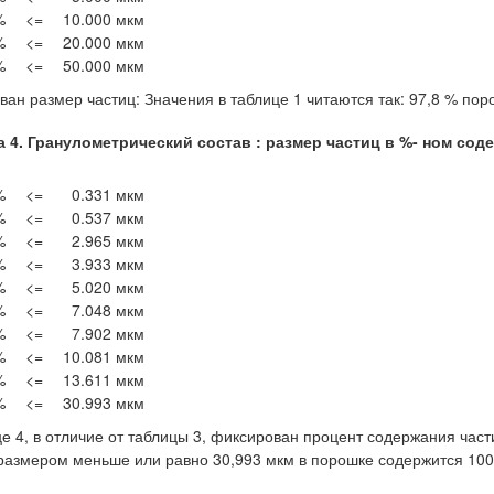
%
<=
10.000 мкм
%
<=
20.000 мкм
%
<=
50.000 мкм
ван размер частиц: Значения в таблице 1 читаются так: 97,8 % по
 4. Гранулометрический состав : размер частиц в %- ном сод
%
<=
0.331 мкм
%
<=
0.537 мкм
%
<=
2.965 мкм
%
<=
3.933 мкм
%
<=
5.020 мкм
%
<=
7.048 мкм
%
<=
7.902 мкм
%
<=
10.081 мкм
%
<=
13.611 мкм
%
<=
30.993 мкм
е 4, в отличие от таблицы 3, фиксирован процент содержания части
 размером меньше или равно 30,993 мкм в порошке содержится 100