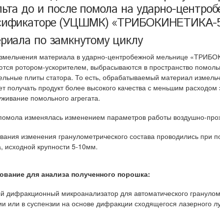
льта до и после помола на ударно-центро
сификаторе (УЦШМК) «ТРИБОКИНЕТИКА-54
риала
по замкнутому циклу
змельчения материала в ударно-центробежной мельнице «ТРИБОК
ются ротором-ускорителем, выбрасываются в пространство помоль
ельные плиты статора. То есть, обрабатываемый материал измельч
ет получать продукт более высокого качества с меньшим расходом 
уживание помольного агрегата.
помола изменялась изменением параметров работы воздушно-прох
вания изменения гранулометрического состава проводились при п
а, исходной крупности 5-10мм.
ование для анализа полученного порошка:
й дифракционный микроанализатор для автоматического грануломе
ии или в суспензии на основе дифракции сходящегося лазерного лу