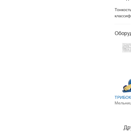
Тонкост
классиф
Обору
ТРИБОК
Мельни
Др