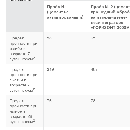
Проба № 1
Проба № 2 (цемент
(цемент не
прошедший обраб
активированный)
на измельчителе-
дезинтеграторе
«ГОРИЗОНТ-3000М
Предел
58
65
прочности при
изгибе в
возрасте 7
2
суток, кгс/см
Предел
349
407
прочности при
сжатии в
возрасте 7
2
суток, кгс/см
Предел
76
78
прочности при
изгибе в
возрасте 28
2
суток, кгс/см