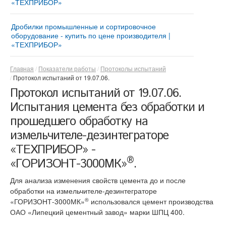
«ТЕХПРИБОР»
Мельница «ТРИБОКИНЕТИКА – 3050» | Ударно-
®
Измельчительный агрегат «ДМПК-ГОРИЗОНТ»
центробежные и шаровые мельницы
Дробилки промышленные и сортировочное
Дезинтегратор «ГОРИЗОНТ – 380Z»
Автоматизированная мельница «МИКРОКСИЛЕМА
оборудование - купить по цене производителя |
- М1» Сушит – мелет - просеивает
«ТЕХПРИБОР»
®
Дезинтегратор «ГОРИЗОНТ-ДОМИНАТОР-9.5»
Мельница для производства минерального
Купить дробильно-сортировочный комплекс
®
Дезинтегратор «ГОРИЗОНТ»
порошка «АВТОМОЛ – 10050»
«ДРОБМАСТЕР –10/12»
Главная
Показатели работы
Протоколы испытаний
Протокол испытаний от 19.07.06.
Дезинтегратор «ГОРИЗОНТ–300Z»
Роторная дробилка для щебня «СМД-5 ВЕЙДЕР» |
Протокол испытаний от 19.07.06.
Мини-дробилка для щебня и кирпича ударного
Противоточные импеллеры «РЕСУРС-450»
действия
Испытания цемента без обработки и
Роторная дробилка «СМД-10 ВЕЙДЕР»
прошедшего обработку на
измельчителе-дезинтеграторе
Ударно-отражательные дробилки «ДУО - ВЕЙДЕР -
4x2 Реверс» | Дробилки для бетона
«ТЕХПРИБОР» -
Ударно-отражательные дробилки «ДУО - ВЕЙДЕР -
®
«ГОРИЗОНТ-3000МК»
.
4х4 Дубль Ротор»
Для анализа изменения свойств цемента до и после
обработки на измельчителе-дезинтеграторе
®
«ГОРИЗОНТ-3000МК»
использовался цемент производства
ОАО «Липецкий цементный завод» марки ШПЦ 400.