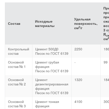
Пр
пр
пр
Удельная
Исходные
сж
Состав
поверхность,
материалы
во
2
см
/г
3 с
R
с
см
Контрольный
Цемент 500Д0
2250
18
состав
Песок по ГОСТ 6139
Основной
Цемент грубая
-
99
состав № 1
фракция
Песок по ГОСТ 6139
Основной
Цемент
1320
18
состав № 2
дезинтегрированная
фракция
Песок по ГОСТ 6139
Основной
Цемент тонкая
4100
30
состав № 3
фракция