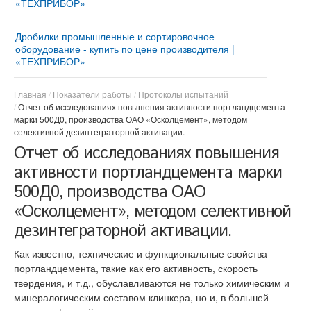
«ТЕХПРИБОР»
Мельница «ТРИБОКИНЕТИКА – 3050» | Ударно-
®
Измельчительный агрегат «ДМПК-ГОРИЗОНТ»
центробежные и шаровые мельницы
Дробилки промышленные и сортировочное
Дезинтегратор «ГОРИЗОНТ – 380Z»
Автоматизированная мельница «МИКРОКСИЛЕМА
оборудование - купить по цене производителя |
- М1» Сушит – мелет - просеивает
«ТЕХПРИБОР»
®
Дезинтегратор «ГОРИЗОНТ-ДОМИНАТОР-9.5»
Мельница для производства минерального
Купить дробильно-сортировочный комплекс
®
Дезинтегратор «ГОРИЗОНТ»
порошка «АВТОМОЛ – 10050»
«ДРОБМАСТЕР –10/12»
Главная
Показатели работы
Протоколы испытаний
Отчет об исследованиях повышения активности портландцемента
Дезинтегратор «ГОРИЗОНТ–300Z»
Роторная дробилка для щебня «СМД-5 ВЕЙДЕР» |
марки 500Д0, производства ОАО «Осколцемент», методом
Мини-дробилка для щебня и кирпича ударного
Противоточные импеллеры «РЕСУРС-450»
селективной дезинтеграторной активации.
действия
Отчет об исследованиях повышения
Роторная дробилка «СМД-10 ВЕЙДЕР»
активности портландцемента марки
Ударно-отражательные дробилки «ДУО - ВЕЙДЕР -
500Д0, производства ОАО
4x2 Реверс» | Дробилки для бетона
«Осколцемент», методом селективной
Ударно-отражательные дробилки «ДУО - ВЕЙДЕР -
дезинтеграторной активации.
4х4 Дубль Ротор»
Как известно, технические и функциональные свойства
портландцемента, такие как его активность, скорость
твердения, и т.д., обуславливаются не только химическим и
минералогическим составом клинкера, но и, в большей