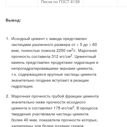
Песок по ГОСТ 6139
Вывод:
Исходный цемент с завода представлен
частицами различного размера от < 5 до > 60
2
мкм, тонкостью помола 2250 см
/г. Марочная
2
прочность составила 312 кгс/см
. Цементный
камень представлен продуктами гидратации и
непрогидратировавшими зернами цемента,
т.к. содержащиеся крупные частицы цемента
значительно позднее вступают в реакции
гидратации.
Марочная прочность грубой фракции цемента
значительно ниже прочности исходного
2
цемента и составляет 178 кгс/см
. В процессе
твердения участвовали частицы цемента
более 40 мкм, показатели прочности которых,
характерны для более поздних сроков