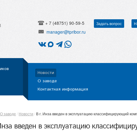
+ 7 (48751) 90-59-5
Задать вопрос
Н
h
manager@tpribor.ru
иков
Новости
О заводе
Контактная информация
О заводе
Новости
В г. Инза введен в эксплуатацию классифицирующий ком
 Инза введен в эксплуатацию классифици