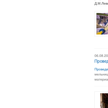
Д.М.Лев
06.08.2
Прове
Проведе
мельниц
материа