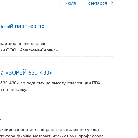
июля
сентября
ьный партнер по
партнер по внедрению
тики ООО «Амальтеа-Сервис».
та «БОРЕЙ 530-430»
30-430» по подъему на высоту композиции ПВХ-
 его покупку.
»
мбинированной мельнице-нагревателе» получена
 доктора физико-математических наук, профессора