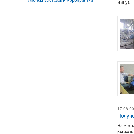
август
17.08.2
Получ
На стат
рецензи