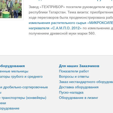
Завод «ТЕХПРИБОР» посетили руководители крупн
республики Татарстан. Тема визита: приобретени
ходе переговоров была продемонстрирована раб
измельчения растительного сырья «МИКРОКСИЛЕ
нагревателя «С.А.М.П.О. 2012»
по измельчению д
получением древесной муки марки 560.
оборудования
Для наших Заказчиков
енные мельницы
Показатели работ
аторы грубого и среднего
Вопросы и ответы
Заказ нестандартного оборудов
 и дробильно-сортировочные
Доставка оборудования
ы
Пуско-наладка
 транспортеры (конвейеры)
Оборудование в лизинг
неки
борудование