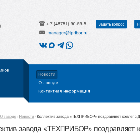
+ 7 (48751) 90-59-5
Задать вопрос
Н
h
manager@tpribor.ru
иков
Новости
О заводе
Контактная информация
О заводе
Новости
Коллектив завода «ТЕХПРИБОР» поздравляет коллег c 
ектив завода «ТЕХПРИБОР» поздравляет к