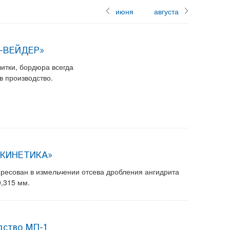
июня
августа
О-ВЕЙДЕР»
литки, бордюра всегда
в производство.
БОКИНЕТИКА»
ересован в измельчении отсева дробления ангидрита
,315 мм.
дство МП-1