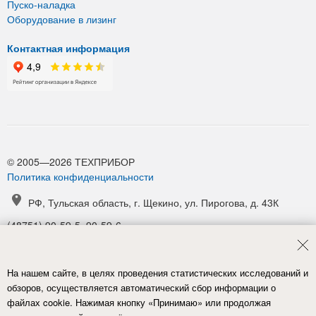
Пуско-наладка
Оборудование в лизинг
Контактная информация
© 2005—2026 ТЕХПРИБОР
Политика конфиденциальности
РФ, Тульская область, г. Щекино, ул. Пирогова, д. 43К
(48751) 90-59-5, 90-59-6
(48751) 90-52-1, 90-54-6
manager@tpribor.ru
На нашем сайте, в целях проведения статистических исследований и
Карта проезда
обзоров, осуществляется автоматический сбор информации о
файлах cookie. Нажимая кнопку «Принимаю» или продолжая