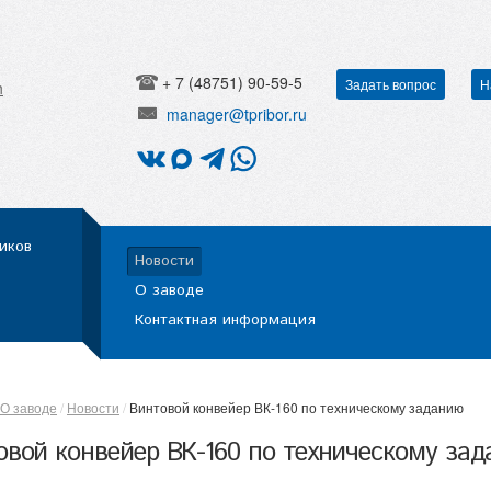
+ 7 (48751) 90-59-5
Задать вопрос
Н
h
manager@tpribor.ru
иков
Новости
О заводе
Контактная информация
О заводе
Новости
Винтовой конвейер ВК-160 по техническому заданию
овой конвейер ВК-160 по техническому за