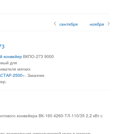
сентября
ноября
73
й конвейер
ВКПО-273 9000
емый для
ивателя мягких
СТАР-2500
». Заказчик
йер.
нтового конвейера ВК-160 4260-ТЛ-110/35 2,2 кВт с
зле дозирования известняковой муки в емкость