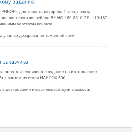
скому заданию
РИБОР» для клиента из города Псков, начата
ение винтового конвейера ВК-НС-160-3510-ТЛ- 110/187
сованным чертежам клиента.
а участке дозирования каменной соли.
м заказчика
ла оплата и техническое задание на изготовление
Вт с винтом из стали HARDOX 500.
зле дозирования известняковой муки в емкость