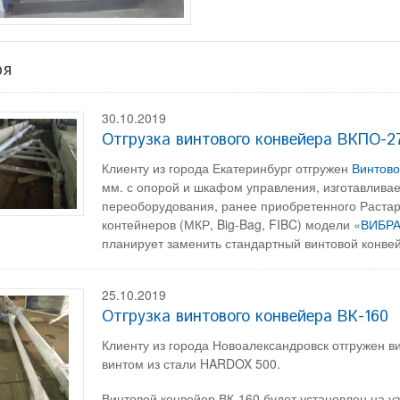
ря
30.10.2019
Отгрузка винтового конвейера ВКПО-2
Клиенту из города Екатеринбург отгружен
Винтово
мм. с опорой и шкафом управления, изготавлива
переоборудования, ранее приобретенного Растар
контейнеров (МКР, Big-Bag, FIBC) модели «
ВИБРА
планирует заменить стандартный винтовой конве
25.10.2019
Отгрузка винтового конвейера ВК-160
Клиенту из города Новоалександровск отгружен ви
винтом из стали HARDOX 500.
Винтовой конвейер ВК-160 будет установлен на у