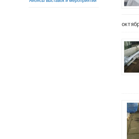
октяб