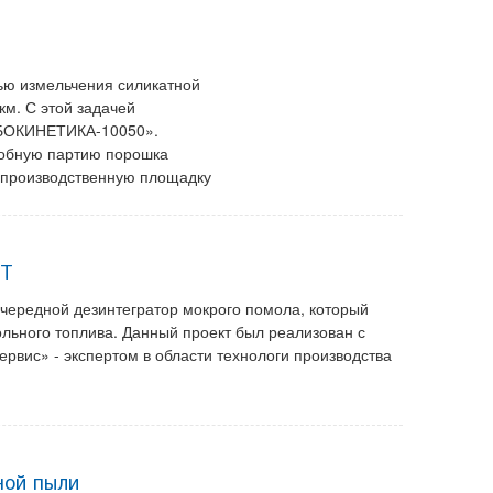
лью измельчения силикатной
м. С этой задачей
ИБОКИНЕТИКА-10050».
обную партию порошка
 производственную площадку
УТ
очередной дезинтегратор мокрого помола, который
ольного топлива. Данный проект был реализован с
ис» - экспертом в области технологи производства
ной пыли