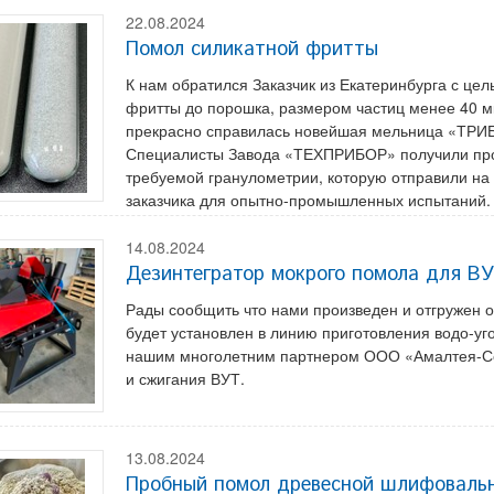
22.08.2024
Помол силикатной фритты
К нам обратился Заказчик из Екатеринбурга с це
фритты до порошка, размером частиц менее 40 мк
прекрасно справилась новейшая мельница «ТР
Специалисты Завода «ТЕХПРИБОР» получили пр
требуемой гранулометрии, которую отправили на
заказчика для опытно-промышленных испытаний.
14.08.2024
Дезинтегратор мокрого помола для В
Рады сообщить что нами произведен и отгружен 
будет установлен в линию приготовления водо-уг
нашим многолетним партнером ООО «Амалтея-Серв
и сжигания ВУТ.
13.08.2024
Пробный помол древесной шлифоваль