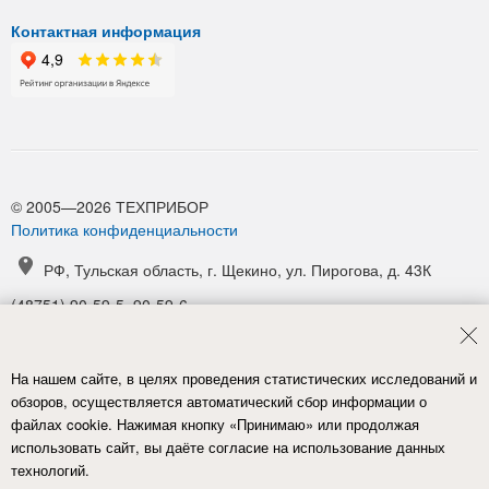
Контактная информация
© 2005—2026 ТЕХПРИБОР
Политика конфиденциальности
РФ, Тульская область, г. Щекино, ул. Пирогова, д. 43К
(48751) 90-59-5, 90-59-6
(48751) 90-52-1, 90-54-6
manager@tpribor.ru
На нашем сайте, в целях проведения статистических исследований и
Карта проезда
обзоров, осуществляется автоматический сбор информации о
файлах cookie. Нажимая кнопку «Принимаю» или продолжая
использовать сайт, вы даёте согласие на использование данных
технологий.