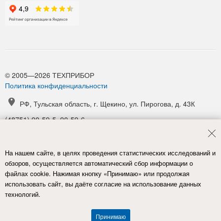
© 2005—2026 ТЕХПРИБОР
Политика конфиденциальности
РФ, Тульская область, г. Щекино, ул. Пирогова, д. 43К
(48751) 90-59-5, 90-59-6
(48751) 90-52-1, 90-54-6
manager@tpribor.ru
На нашем сайте, в целях проведения статистических исследований и
Карта проезда
обзоров, осуществляется автоматический сбор информации о
файлах cookie. Нажимая кнопку «Принимаю» или продолжая
использовать сайт, вы даёте согласие на использование данных
технологий.
Принимаю