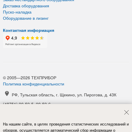
Доставка оборудования
Пуско-наладка
Оборудование в лизинг
Контактная информация
© 2005—2026 ТЕХПРИБОР
Политика конфиденциальности
РФ, Тульская область, г. Щекино, ул. Пирогова, д. 43К
(48751) 90-59-5, 90-59-6
(48751) 90-52-1, 90-54-6
manager@tpribor.ru
На нашем сайте, в целях проведения статистических исследований и
Карта проезда
обзоров, осуществляется автоматический сбор информации о