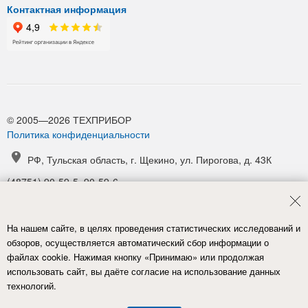
Контактная информация
© 2005—2026 ТЕХПРИБОР
Политика конфиденциальности
РФ, Тульская область, г. Щекино, ул. Пирогова, д. 43К
(48751) 90-59-5, 90-59-6
(48751) 90-52-1, 90-54-6
manager@tpribor.ru
На нашем сайте, в целях проведения статистических исследований и
Карта проезда
обзоров, осуществляется автоматический сбор информации о
файлах cookie. Нажимая кнопку «Принимаю» или продолжая
использовать сайт, вы даёте согласие на использование данных
технологий.