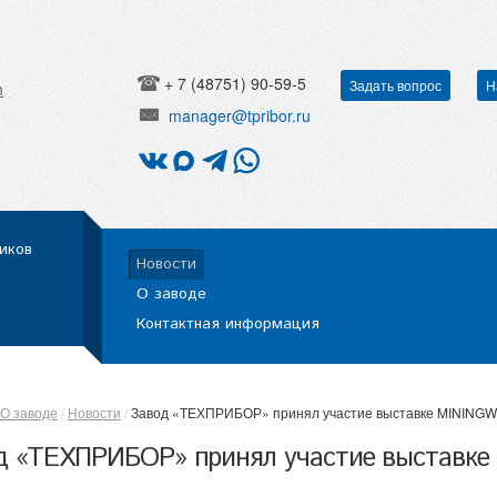
+ 7 (48751) 90-59-5
Задать вопрос
Н
h
manager@tpribor.ru
иков
Новости
О заводе
Контактная информация
О заводе
Новости
Завод «ТЕХПРИБОР» принял участие выставке MINING
д «ТЕХПРИБОР» принял участие выставк