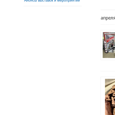
апрел