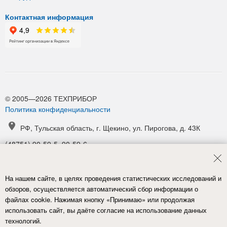
Контактная информация
© 2005—2026 ТЕХПРИБОР
Политика конфиденциальности
РФ, Тульская область, г. Щекино, ул. Пирогова, д. 43К
(48751) 90-59-5, 90-59-6
(48751) 90-52-1, 90-54-6
manager@tpribor.ru
На нашем сайте, в целях проведения статистических исследований и
Карта проезда
обзоров, осуществляется автоматический сбор информации о
файлах cookie. Нажимая кнопку «Принимаю» или продолжая
использовать сайт, вы даёте согласие на использование данных
технологий.