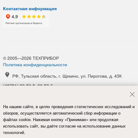
Контактная информация
© 2005—2026 ТЕХПРИБОР
Политика конфиденциальности
РФ, Тульская область, г. Щекино, ул. Пирогова, д. 43К
(48751) 90-59-5, 90-59-6
(48751) 90-52-1, 90-54-6
manager@tpribor.ru
На нашем сайте, в целях проведения статистических исследований и
Карта проезда
обзоров, осуществляется автоматический сбор информации о
файлах cookie. Нажимая кнопку «Принимаю» или продолжая
использовать сайт, вы даёте согласие на использование данных
технологий.