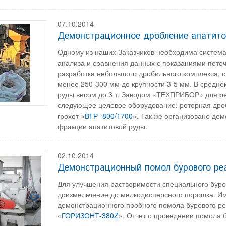
07.10.2014
Демонстрационное дробление апатито
Одному из наших Заказчиков необходима систем
анализа и сравнения данных с показаниями поточ
разработка небольшого дробильного комплекса, с
менее 250-300 мм до крупности 3-5 мм. В средне
руды весом до 3 т. Заводом «ТЕХПРИБОР» для р
следующее целевое оборудование: роторная дро
грохот «
ВГР -800/1700
». Так же организовано де
фракции апатитовой руды.
02.10.2014
Демонстрационный помол бурового ре
Для улучшения растворимости специального буров
доизмельчение до мелкодисперсного порошка. Им
демонстрационного пробного помола бурового ре
«
ГОРИЗОНТ-380Z
». Отчет о проведении помола 