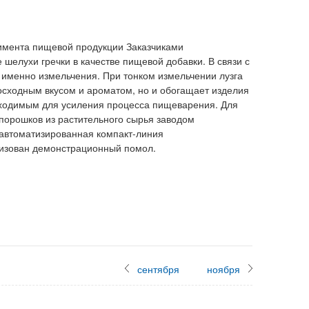
имента пищевой продукции Заказчиками
шелухи гречки в качестве пищевой добавки. В связи с
а именно измельчения. При тонком измельчении лузга
восходным вкусом и ароматом, но и обогащает изделия
ходимым для усиления процесса пищеварения. Для
порошков из растительного сырья заводом
втоматизированная компакт-линия
низован демонстрационный помол.
сентября
ноября