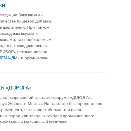
ки
родукции Заказчиками
качестве пищевой добавки.
о измельчения. При тонком
евосходным вкусом и
локнами, так необходимым
одства тонкодисперсных
ХПРИБОР» рекомендована
ЛЕМА-ДМ
» и организован
ки «ДОРОГА»
ециализированной выставке-форуме «ДОРОГА»,
сус Экспо», г. Москва. На выставке был представлен
временного, высокорентабельного и очень
орных пород или твердых отходов промышленного
изированный мельничный комплекс