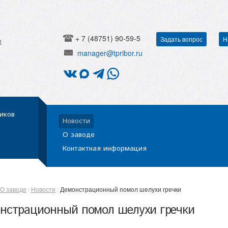
+ 7 (48751) 90-59-5
Задать вопрос
Н
h
manager@tpribor.ru
иков
Новости
О заводе
Контактная информация
О заводе
Новости
Демонстрационный помол шелухи гречки
нстрационный помол шелухи гречки