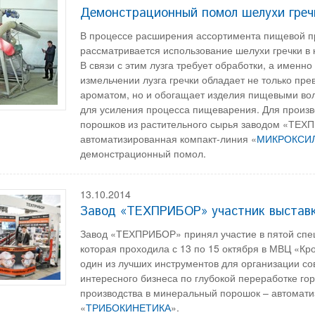
Демонстрационный помол шелухи греч
В процессе расширения ассортимента пищевой п
рассматривается использование шелухи гречки в 
В связи с этим лузга требует обработки, а именн
измельчении лузга гречки обладает не только пр
ароматом, но и обогащает изделия пищевыми во
для усиления процесса пищеварения. Для произв
порошков из растительного сырья заводом «ТЕ
автоматизированная компакт-линия «
МИКРОКСИ
демонстрационный помол.
13.10.2014
Завод «ТЕХПРИБОР» участник выстав
Завод «ТЕХПРИБОР» принял участие в пятой сп
которая проходила с 13 по 15 октября в МВЦ «Кро
один из лучших инструментов для организации со
интересного бизнеса по глубокой переработке г
производства в минеральный порошок – автомат
«
ТРИБОКИНЕТИКА
».