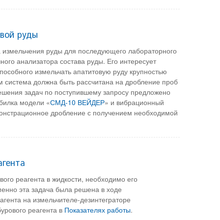
вой руды
а измельчения руды для последующего лабораторного
ного анализатора состава руды. Его интересует
пособного измельчать апатитовую руду крупностью
м система должна быть рассчитана на дробление проб
ешения задач по поступившему запросу предложено
билка модели «
СМД-10 ВЕЙДЕР
» и вибрационный
монстрационное дробление с получением необходимой
агента
ого реагента в жидкости, необходимо его
енно эта задача была решена в ходе
агента на измельчителе-дезинтеграторе
бурового реагента в
Показателях работы
.