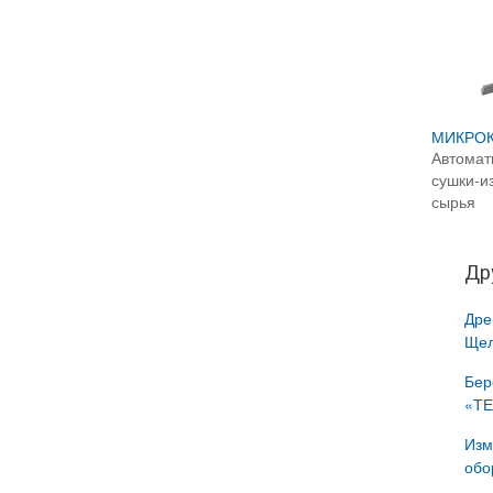
Ударно-отражательные
дробилки «ДУО - ВЕЙДЕР - 4x2
Реверс» | Дробилки для бетона
Ударно-отражательные
дробилки «ДУО - ВЕЙДЕР - 4х4
Дубль Ротор»
МИКРОК
Автомат
сушки-и
сырья
Др
Дре
Щел
Бер
«Т
Изм
обо