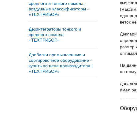
выяснил
среднего и тонкого помола,
воздушные классификаторы -
(максим
«ТЕХПРИБОР»
однород
Мельница «ТРИБОКИНЕТИКА
веток н
– 10050» - купить у
Дезинтеграторы тонкого и
изготовителя
Деклари
среднего помола -
«ТЕХПРИБОР»
определ
Мельница «ТРИБОКИНЕТИКА
размер 
Измельчительный агрегат
– 3050» | Ударно-
®
«ДМПК-ГОРИЗОНТ»
оптимал
центробежные и шаровые
Дробилки промышленные и
мельницы
сортировочное оборудование -
Дезинтегратор «ГОРИЗОНТ –
На данн
купить по цене производителя |
380Z»
Автоматизированная
«ТЕХПРИБОР»
поэтому
мельница «МИКРОКСИЛЕМА -
Дезинтегратор «ГОРИЗОНТ-
Купить дробильно-
М1» Сушит – мелет -
®
Давальч
ДОМИНАТОР-9.5»
сортировочный комплекс
просеивает
«ДРОБМАСТЕР –10/12»
имел ра
®
Дезинтегратор «ГОРИЗОНТ»
Мельница для производства
Роторная дробилка для щебня
минерального порошка
Дезинтегратор «ГОРИЗОНТ–
«СМД-5 ВЕЙДЕР» | Мини-
«АВТОМОЛ – 10050»
Обору
300Z»
дробилка для щебня и кирпича
ударного действия
Противоточные импеллеры
«РЕСУРС-450»
Роторная дробилка «СМД-10
ВЕЙДЕР»