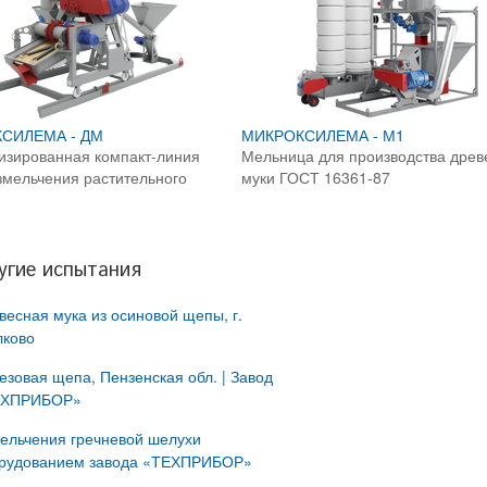
СИЛЕМА - ДМ
МИКРОКСИЛЕМА - М1
изированная компакт-линия
Мельница для производства древ
змельчения растительного
муки ГОСТ 16361-87
угие испытания
весная мука из осиновой щепы, г.
ково
езовая щепа, Пензенская обл. | Завод
ЕХПРИБОР»
ельчения гречневой шелухи
рудованием завода «ТЕХПРИБОР»