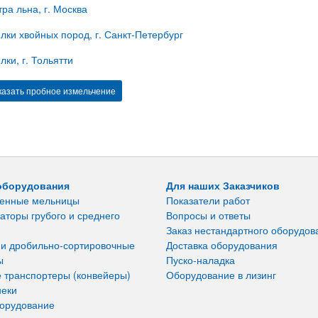
тра льна, г. Москва
лки хвойных пород, г. Санкт-Петербург
лки, г. Тольятти
казать пробное измельчение
оборудования
Для наших Заказчиков
енные мельницы
Показатели работ
аторы грубого и среднего
Вопросы и ответы
Заказ нестандартного оборудов
 и дробильно-сортировочные
Доставка оборудования
ы
Пуско-наладка
 транспортеры (конвейеры)
Оборудование в лизинг
неки
борудование