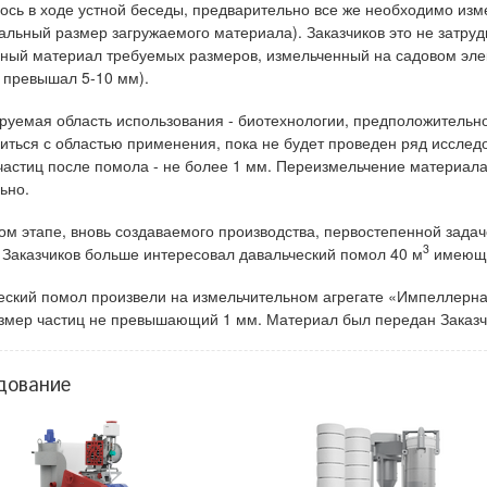
ось в ходе устной беседы, предварительно все же необходимо из
альный размер загружаемого материала). Заказчиков это не затру
ный материал требуемых размеров, измельченный на садовом эле
е превышал 5-10 мм).
руемая область использования - биотехнологии, предположительн
иться с областью применения, пока не будет проведен ряд иссле
частиц после помола - не более 1 мм. Переизмельчение материала
ьно.
ом этапе, вновь создаваемого производства, первостепенной зада
3
 Заказчиков больше интересовал давальческий помол 40 м
имеющи
еский помол произвели на измельчительном агрегате «Импеллерн
змер частиц не превышающий 1 мм. Материал был передан Заказч
дование