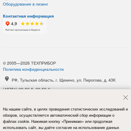
Оборудование в лизинг
Контактная информация
© 2005—2026 ТЕХПРИБОР
Политика конфиденциальности
РФ, Тульская область, г. Щекино, ул. Пирогова, д. 43К
(48751) 90-59-5, 90-59-6
(48751) 90-52-1, 90-54-6
manager@tpribor.ru
На нашем сайте, в целях проведения статистических исследований и
Карта проезда
обзоров, осуществляется автоматический сбор информации о
файлах cookie. Нажимая кнопку «Принимаю» или продолжая
использовать сайт, вы даёте согласие на использование данных