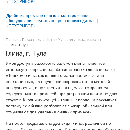
«ТЕХПРИБОР»
центробежные и шаровые мельницы
®
Измельчительный агрегат «ДМПК-ГОРИЗОНТ»
Автоматизированная мельница «МИКРОКСИЛЕМА
Дробилки промышленные и сортировочное
Дезинтегратор «ГОРИЗОНТ – 380Z»
- М1» Сушит – мелет - просеивает
оборудование - купить по цене производителя |
«ТЕХПРИБОР»
®
Дезинтегратор «ГОРИЗОНТ-ДОМИНАТОР-9.5»
Мельница для производства минерального
порошка «АВТОМОЛ – 10050»
Купить дробильно-сортировочный комплекс
®
Дезинтегратор «ГОРИЗОНТ»
«ДРОБМАСТЕР –10/12»
Главная
Показатели работы
Минеральные материалы
Глина, г. Тула
Дезинтегратор «ГОРИЗОНТ–300Z»
Роторная дробилка для щебня «СМД-5 ВЕЙДЕР» |
Глина, г. Тула
Мини-дробилка для щебня и кирпича ударного
Противоточные импеллеры «РЕСУРС-450»
действия
Имея доступ к разработке залежей глины, клиентов
Роторная дробилка «СМД-10 ВЕЙДЕР»
интересует вопрос переработки «тощих» глин в порошок.
«Тощие» глины, как правило, малопластичные или
Ударно-отражательные дробилки «ДУО - ВЕЙДЕР -
непластичные, на ощупь они шероховатые, с матовой
4x2 Реверс» | Дробилки для бетона
поверхностью, и при трении пальцем легко крошатся,
Ударно-отражательные дробилки «ДУО - ВЕЙДЕР -
содержат много примесей, при разрезании ножом не дают
4х4 Дубль Ротор»
стружек. Кирпич из «тощей» глины непрочен и рассыпчат,
поэтому ее обычно разбавляют с «жирной» глиной или
отмучивают для удаления лишних примесей.
На помол представлено два вида глины, различной по
окрасу: бурая и светло-серая. Интересна их переработка до