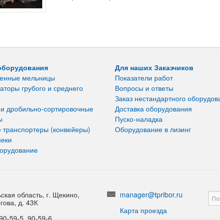
оборудования
Для наших Заказчиков
енные мельницы
Показатели работ
аторы грубого и среднего
Вопросы и ответы
Заказ нестандартного оборудов
 и дробильно-сортировочные
Доставка оборудования
ы
Пуско-наладка
 транспортеры (конвейеры)
Оборудование в лизинг
неки
борудование
ская область, г. Щекино,
manager@tpribor.ru
гова, д. 43К
Карта проезда
90-59-5, 90-59-6