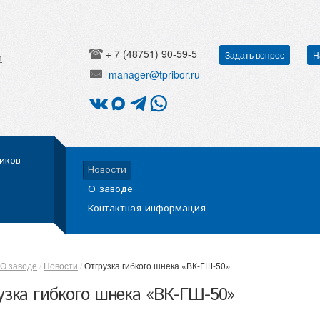
+ 7 (48751) 90-59-5
Задать вопрос
Н
h
manager@tpribor.ru
иков
Новости
О заводе
Контактная информация
О заводе
Новости
Отгрузка гибкого шнека «ВК-ГШ-50»
узка гибкого шнека «ВК-ГШ-50»