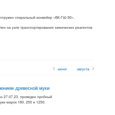
отгружен спиральный конвейер «ВК-ГШ-50».
лен на узле транспортирования химических реагентов
июня
августа
чением древесной муки
ан 27.07.23. проведен пробный
ки марок 180, 250 и 1250.