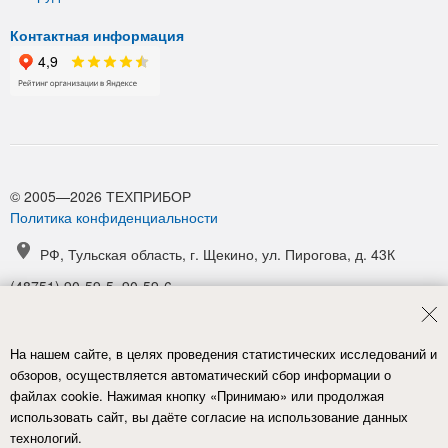
Контактная информация
© 2005—2026 ТЕХПРИБОР
Политика конфиденциальности
РФ, Тульская область, г. Щекино, ул. Пирогова, д. 43К
(48751) 90-59-5, 90-59-6
(48751) 90-52-1, 90-54-6
manager@tpribor.ru
На нашем сайте, в целях проведения статистических исследований и
Карта проезда
обзоров, осуществляется автоматический сбор информации о
файлах cookie. Нажимая кнопку «Принимаю» или продолжая
использовать сайт, вы даёте согласие на использование данных
технологий.