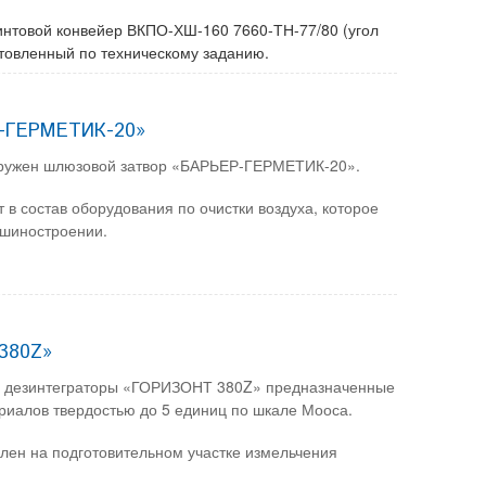
винтовой конвейер ВКПО-ХШ-160 7660-ТН-77/80 (угол
отовленный по техническому заданию.
Р-ГЕРМЕТИК-20»
тгружен шлюзовой затвор «БАРЬЕР-ГЕРМЕТИК-20».
 состав оборудования по очистки воздуха, которое
ашиностроении.
380Z»
ны дезинтеграторы «ГОРИЗОНТ 380Z» предназначенные
риалов твердостью до 5 единиц по шкале Мооса.
ен на подготовительном участке измельчения