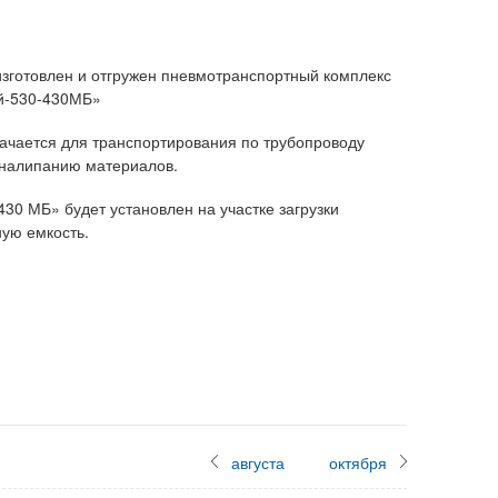
изготовлен и отгружен пневмотранспортный комплекс
й-530-430МБ»
ачается для транспортирования по трубопроводу
 налипанию материалов.
0 МБ» будет установлен на участке загрузки
ую емкость.
августа
октября