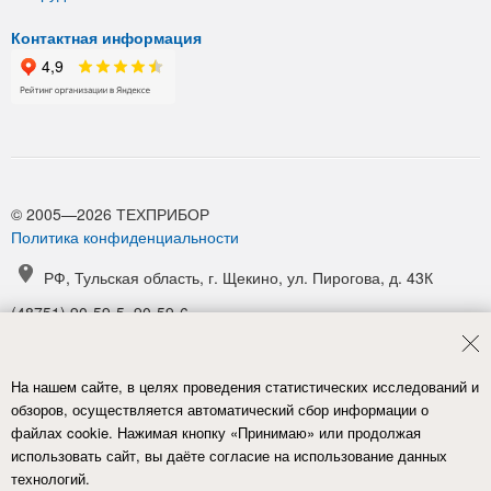
Контактная информация
© 2005—2026 ТЕХПРИБОР
Политика конфиденциальности
РФ, Тульская область, г. Щекино, ул. Пирогова, д. 43К
(48751) 90-59-5, 90-59-6
(48751) 90-52-1, 90-54-6
manager@tpribor.ru
На нашем сайте, в целях проведения статистических исследований и
Карта проезда
обзоров, осуществляется автоматический сбор информации о
файлах cookie. Нажимая кнопку «Принимаю» или продолжая
использовать сайт, вы даёте согласие на использование данных
технологий.