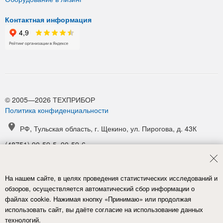
Контактная информация
© 2005—2026 ТЕХПРИБОР
Политика конфиденциальности
РФ, Тульская область, г. Щекино, ул. Пирогова, д. 43К
(48751) 90-59-5, 90-59-6
(48751) 90-52-1, 90-54-6
manager@tpribor.ru
На нашем сайте, в целях проведения статистических исследований и
Карта проезда
обзоров, осуществляется автоматический сбор информации о
файлах cookie. Нажимая кнопку «Принимаю» или продолжая
использовать сайт, вы даёте согласие на использование данных
технологий.