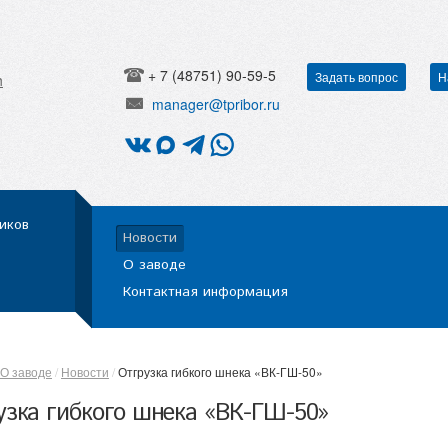
+ 7 (48751) 90-59-5
Задать вопрос
Н
h
manager@tpribor.ru
иков
Новости
О заводе
Контактная информация
О заводе
Новости
Отгрузка гибкого шнека «ВК-ГШ-50»
узка гибкого шнека «ВК-ГШ-50»