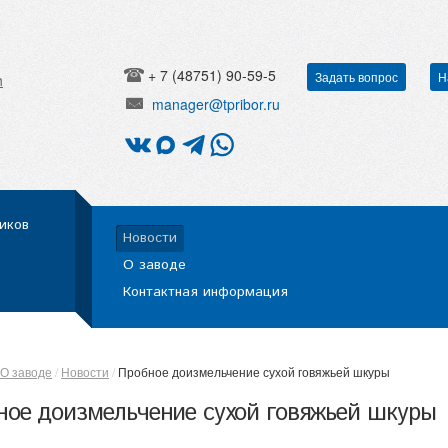
+ 7 (48751) 90-59-5
Задать вопрос
Н
h
manager@tpribor.ru
иков
Новости
О заводе
Контактная информация
О заводе
Новости
Пробное доизмельчение сухой говяжьей шкуры
ное доизмельчение сухой говяжьей шкуры