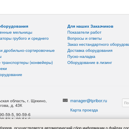
оборудования
Для наших Заказчиков
енные мельницы
Показатели работ
аторы грубого и среднего
Вопросы и ответы
Заказ нестандартного оборудов
 и дробильно-сортировочные
Доставка оборудования
ы
Пуско-наладка
 транспортеры (конвейеры)
Оборудование в лизинг
неки
борудование
ская область, г. Щекино,
manager@tpribor.ru
гова, д. 43К
Карта проезда
90-59-5, 90-59-6
90-52-1, 90-54-6
обзоров, осуществляется автоматический сбор информации о файлах coo