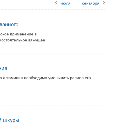
июля
сентября
ванного
окое применение в
амостоятельное вяжущее
ния
та алюминия необходимо уменьшить размер его
й шкуры