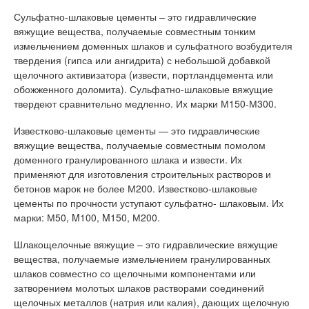
Сульфатно-шлаковые цементы – это гидравлические
вяжущие вещества, получаемые совместным тонким
измельчением доменных шлаков и сульфатного возбудителя
твердения (гипса или ангидрита) с небольшой добавкой
щелочного активизатора (извести, портландцемента или
обожженного доломита). Сульфатно-шлаковые вяжущие
твердеют сравнительно медленно. Их марки М150-М300.
Известково-шлаковые цементы — это гидравлические
вяжущие вещества, получаемые совместным помолом
доменного гранулированного шлака и извести. Их
применяют для изготовления строительных растворов и
бетонов марок не более М200. Известково-шлаковые
цементы по прочности уступают сульфатно- шлаковым. Их
марки: М50, M100, M150, М200.
Шлакощелочные вяжущие – это гидравлические вяжущие
вещества, получаемые измельчением гранулированных
шлаков совместно со щелочными компонентами или
затворением молотых шлаков растворами соединений
щелочных металлов (натрия или калия), дающих щелочную