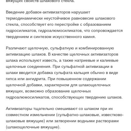
вяжущих свойств шлакового стекла.
Введение добавок-активизаторов нарушает
термодинамически неустойчивое равновесие шлакового
стекла, способствует его перестройке с образованием
гидросиликатов, гидроалюмосиликатов, что сопровождается
твердением и синтезом искусственного камня.
Различают щелочную, сульфатную и комбинированную
активизацию шлаков. В качестве щелочных активизаторов
шлака используют известь, а также натриевые и калиевые
щелочные соединения. При сульфатной активизации в
шлаки вводится добавка сульфата кальция обычно в виде
гипса или ангидрита. При повышенном содержании
щелочной добавки, характерном для шлакощелочных
вяжущих, возможно образование щелочных
гидроалюмосиликатов, способствующих твердению шлаков.
Активизаторы тщательно смешивают со шлаком при их
совместном измельчении (сульфатно-шлаковые, известково-
шлаковые вяжущие) или затворении водными растворами
(шлакощелочные вяжущие).