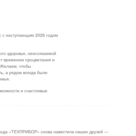
с с наступающим 2026 годом
ого здоровья, неиссякаемой
нет временем процветания и
 Желаем, чтобы
ь, а рядом всегда были
емья.
зможности и счастливые
авода «ТЕХПРИБОР» снова навестила наших друзей —