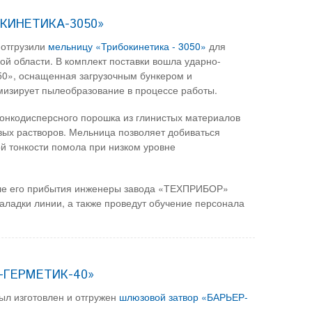
ОКИНЕТИКА-3050»
 отгрузили
мельницу «Трибокинетика - 3050»
для
й области. В комплект поставки вошла ударно-
», оснащенная загрузочным бункером и
мизирует пылеобразование в процессе работы.
онкодисперсного порошка из глинистых материалов
вых растворов. Мельница позволяет добиваться
й тонкости помола при низком уровне
осле его прибытия инженеры завода «ТЕХПРИБОР»
аладки линии, а также проведут обучение персонала
Р-ГЕРМЕТИК-40»
ыл изготовлен и отгружен
шлюзовой затвор «БАРЬЕР-