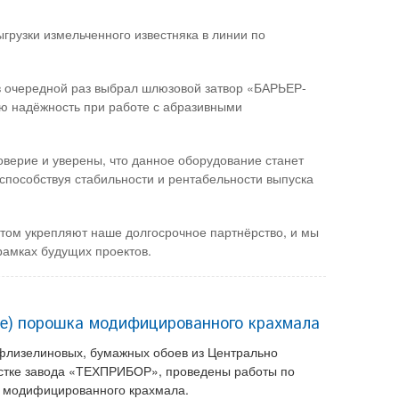
грузки измельченного известняка в линии по
в очередной раз выбрал шлюзовой затвор «БАРЬЕР-
ю надёжность при работе с абразивными
верие и уверены, что данное оборудование станет
способствуя стабильности и рентабельности выпуска
атом укрепляют наше долгосрочное партнёрство, и мы
рамках будущих проектов.
е) порошка модифицированного крахмала
 флизелиновых, бумажных обоев из Центрально
астке завода «ТЕХПРИБОР», проведены работы по
 модифицированного крахмала.