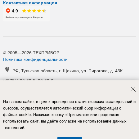
Контактная информация
© 2005—2026 ТЕХПРИБОР
Политика конфиденциальности
РФ, Тульская область, г. Щекино, ул. Пирогова, д. 43К
(48751) 90-59-5, 90-59-6
(48751) 90-52-1, 90-54-6
manager@tpribor.ru
На нашем сайте, в целях проведения статистических исследований и
Карта проезда
обзоров, осуществляется автоматический сбор информации о
файлах cookie. Нажимая кнопку «Принимаю» или продолжая
использовать сайт, вы даёте согласие на использование данных
технологий.