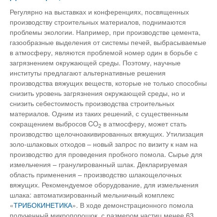
Регулярно на выставках и конференциях, посвященных
производству строительных материалов, поднимаются
проблемы экологии. Например, при производстве цемента,
газообразные выделения от системы печей, выбрасываемые
в атмосферу, являются проблемой номер один в борьбе с
загрязнением окружающей среды. Поэтому, научные
институты предлагают альтернативные решения
производства вяжущих веществ, которые не только способны
снизить уровень загрязнения окружающей среды, но и
снизить себестоимость производства строительных
материалов. Одним из таких решений, с существенным
сокращением выбросов CO
в атмосферу, может стать
2
производство щелочноакивированных вяжущих. Утилизация
золо-шлаковых отходов – новый запрос по визиту к нам на
производство для проведения пробного помола. Сырье для
измельчения – гранулированный шлак. Декларируемая
область применения – производство шлакощелочных
вяжущих. Рекомендуемое оборудование, для измельчения
шлака: автоматизированный мельничный комплекс
«
ТРИБОКИНЕТИКА
». В ходе демонстрационного помола
полученный микропорошок, с размером частиц менее 63