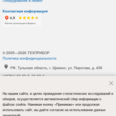
Оборудование в лизинг
Контактная информация
© 2005—2026 ТЕХПРИБОР
Политика конфиденциальности
РФ, Тульская область, г. Щекино, ул. Пирогова, д. 43К
(48751) 90-59-5, 90-59-6
(48751) 90-52-1, 90-54-6
manager@tpribor.ru
На нашем сайте, в целях проведения статистических исследований и
Карта проезда
обзоров, осуществляется автоматический сбор информации о
файлах cookie. Нажимая кнопку «Принимаю» или продолжая
использовать сайт, вы даёте согласие на использование данных
технологий.