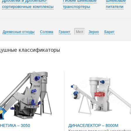
сортировочные комплексы
транспортеры
питатели
Древесные отходы
Солома
Гранит
Мел
Зерно
Барит
здушные классификаторы
НЕТИКА – 3050
ДИНАСЕЛЕКТОР – 8000М
а
Комплекс воздушной классифик