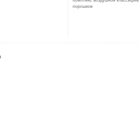
порошков
а