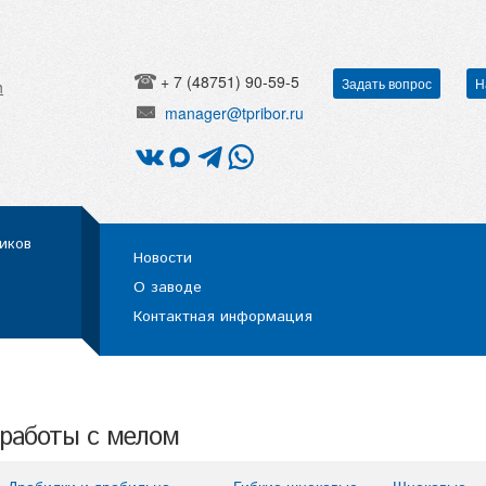
+ 7 (48751) 90-59-5
Задать вопрос
Н
h
manager@tpribor.ru
иков
Новости
О заводе
Контактная информация
работы с мелом
Дробилки и дробильно-
Гибкие шнековые
Шнековые